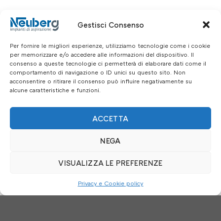
Gestisci Consenso
Legatoria
Per fornire le migliori esperienze, utilizziamo tecnologie come i cookie
per memorizzare e/o accedere alle informazioni del dispositivo. Il
consenso a queste tecnologie ci permetterà di elaborare dati come il
Scopri di più
comportamento di navigazione o ID unici su questo sito. Non
acconsentire o ritirare il consenso può influire negativamente su
alcune caratteristiche e funzioni.
ACCETTA
Cartiera
NEGA
VISUALIZZA LE PREFERENZE
Scopri di più
Privacy e Cookie policy